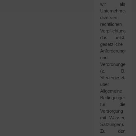
wir als
Unternehmen
diversen
rechtlichen
Verpflichtungen,
das heißt,
gesetzliche
Anforderungen
und
Verordnungen
(z. B.
Steuergesetze,Ve
über
Allgemeine
Bedingungen
für die
Versorgung
mit Wasser,
Satzungen).
Zu den