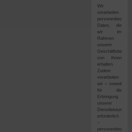
Wir
verarbeiten
personenbezogen
Daten, die
wir im
Rahmen
unserer
Geschäftsbezieh
von Ihnen
erhalten.
Zudem
verarbeiten
wir – soweit
für die
Erbringung
unserer
Dienstleistung
erforderlich
–
personenbezogen