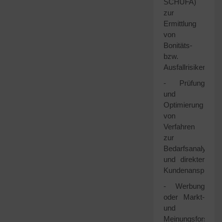
SCHUFA)
zur
Ermittlung
von
Bonitäts-
bzw.
Ausfallrisiken
- Prüfung
und
Optimierung
von
Verfahren
zur
Bedarfsanalyse
und direkter
Kundenansprach
- Werbung
oder Markt-
und
Meinungsforschu