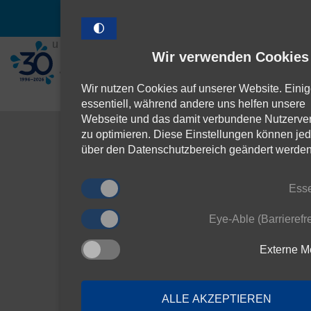
Hauptinhalt
Hauptmenü
Fußbereich
A
Folgen Sie
Home
Kontakt
(Link öffnet einen neuen Tab)
uns!
Wir verwenden Cookies
Service
Über Uns
Wir nutzen Cookies auf unserer Website. Einig
essentiell, während andere uns helfen unsere
Sie befinden
Webseite und das damit verbundene Nutzerver
sich hier:
zu optimieren. Diese Einstellungen können jed
Home
über den Datenschutzbereich geändert werden
Datenschutz
Informationspflichte
Kunden, MIDEWA
Esse
DLG
Informat
Eye-Able (Barrierefre
Kunden,
Externe M
MIDEWA
ALLE AKZEPTIEREN