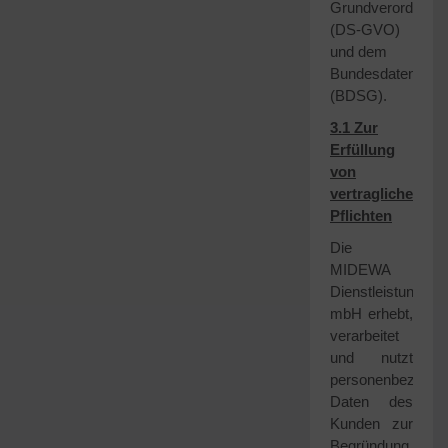
Grundverordnung
(DS-GVO)
und dem
Bundesdatenschu
(BDSG).
3.1 Zur
Erfüllung
von
vertraglichen
Pflichten
Die
MIDEWA
Dienstleistungsge
mbH erhebt,
verarbeitet
und nutzt
personenbezogen
Daten des
Kunden zur
Begründung,