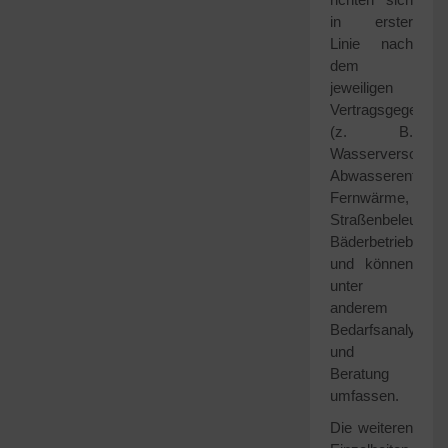
in erster
Linie nach
dem
jeweiligen
Vertragsgegensta
(z. B.
Wasserversorgun
Abwasserentsorg
Fernwärme,
Straßenbeleuchtu
Bäderbetrieb)
und können
unter
anderem
Bedarfsanalysen
und
Beratung
umfassen.
Die weiteren