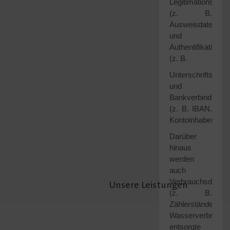
Legitimationsdate
(z. B.
Ausweisdaten)
und
Authentifikationsd
(z. B.
Unterschriftsprob
und
Bankverbindungs
(z. B. IBAN,
Kontoinhaber).
Darüber
hinaus
werden
auch
Verbrauchsdaten
Unsere Leistungen
(z. B.
Zählerstände,
Wasserverbräuch
entsorgte