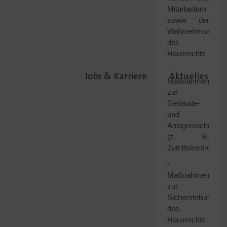
Mitarbeitern
sowie der
Wahrnehmung
des
Hausrechts
-
Jobs & Karriere
Aktuelles
Maßnahmen
zur
Gebäude-
und
Anlagensicherheit
(z. B.
Zutrittskontrollen)
-
Maßnahmen
zur
Sicherstellung
des
Hausrechts