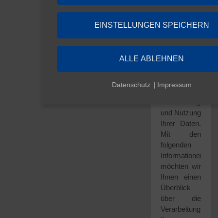
DLG
EINSTELLUNGEN SPEICHERN
Die
nachfolgenden
Datenschutzhinwe
ALLE ABLEHNEN
geben einen
Überblick
über die
Datenschutz
Impressum
Erhebung,
Verarbeitung
und Nutzung
Ihrer Daten.
Mit den
folgenden
Informationen
möchten wir
Ihnen einen
Überblick
über die
Verarbeitung