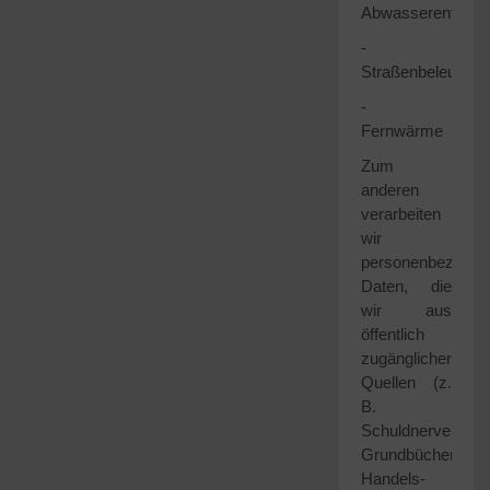
Abwasserentsorg
-
Straßenbeleuchtu
-
Fernwärme
Zum
anderen
verarbeiten
wir
personenbezogen
Daten, die
wir aus
öffentlich
zugänglichen
Quellen (z.
B.
Schuldnerverzeic
Grundbücher,
Handels-