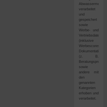
Abwassermengen
verarbeitet
und
gespeichert
sowie
Werbe- und
Vertriebsdaten
(inklusive
Werbescores),
Dokumentationsd
(z. B.
Beratungsprotokol
sowie
andere mit
den
genannten
Kategorien
erhoben und
verarbeitet.