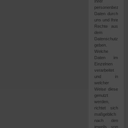
Ihrer
personenbezogen
Daten durch
uns und Ihre
Rechte aus
dem
Datenschutzrecht
geben.
Welche
Daten im
Einzelnen
verarbeitet
und in
welcher
Weise diese
genutzt
werden,
richtet sich
maßgeblich
nach den
jeweils von