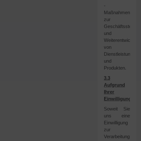
-
Maßnahmen
zur
Geschäftssteuer
und
Weiterentwicklun
von
Dienstleistungen
und
Produkten.
3.3
Aufgrund
Ihrer
Einwilligung
Soweit Sie
uns eine
Einwilligung
zur
Verarbeitung