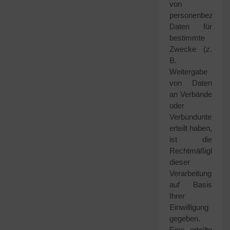
von
personenbezogen
Daten für
bestimmte
Zwecke (z.
B.
Weitergabe
von Daten
an Verbände
oder
Verbundunterneh
erteilt haben,
ist die
Rechtmäßigkeit
dieser
Verarbeitung
auf Basis
Ihrer
Einwilligung
gegeben.
Eine erteilte