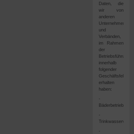
Daten, die
wir von
anderen
Unternehmen
und
Verbänden,
im Rahmen
der
Betriebsführung
innerhalb
folgender
Geschäftsfelder
erhalten
haben:
-
Bäderbetrieb
-
Trinkwasserverso
-