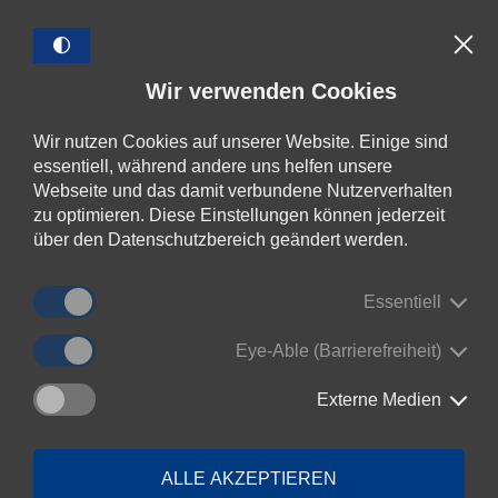
Hauptinhalt
Hauptmenü
Fußbereich
A
Folgen Sie
Home
Kontakt
(Link öffnet einen neuen Tab)
uns!
Wir verwenden Cookies
Service
Über Uns
Wir nutzen Cookies auf unserer Website. Einige sind
essentiell, während andere uns helfen unsere
Webseite und das damit verbundene Nutzerverhalten
zu optimieren. Diese Einstellungen können jederzeit
über den Datenschutzbereich geändert werden.
Essentiell
Eye-Able (Barrierefreiheit)
Externe Medien
Mobiles Trinkwasser:
Falls mal kein
ALLE AKZEPTIEREN