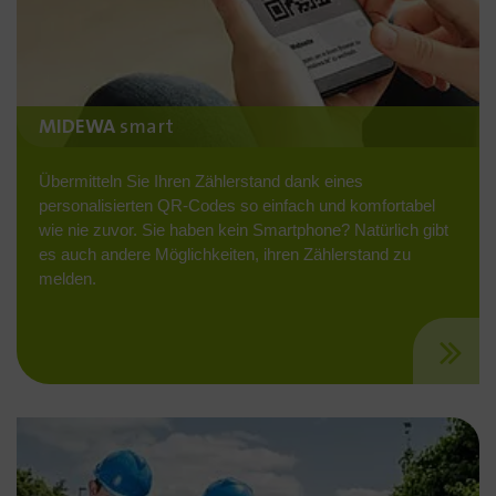
MIDEWA
smart
Übermitteln Sie Ihren Zählerstand dank eines
personalisierten QR-Codes so einfach und komfortabel
wie nie zuvor. Sie haben kein Smartphone? Natürlich gibt
es auch andere Möglichkeiten, ihren Zählerstand zu
melden.