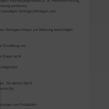
iligen Vertragsgegenstand (z. B. Werkliefervertrag,
eratung umfassen.
 jeweiligen Vertragsunterlagen und
g des Vertrages hinaus zur Wahrung berechtigter
ur Ermittlung von
er Daten nicht
eitigkeiten
en. Sie dienen damit
usrechts
istungen und Produkten