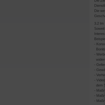
Die Zwe
Dienst
Die we
Geschä
3.2 Im
Soweit 
Interes
Beispie
- Kons
Bonität
- Werb
wider
- Gelte
- Gewäh
- Verh
- Vide
dem Sc
- Maßn
- Maßn
- Maßn