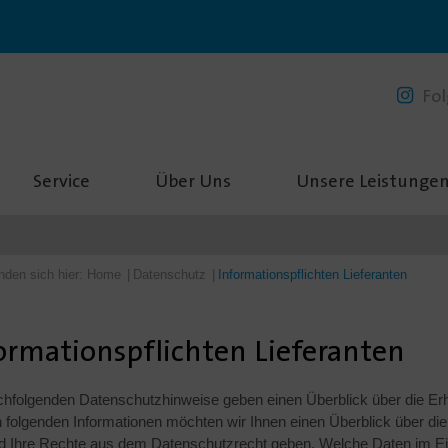
Hauptinhalt
Hauptmenü
Fußbereich
Fol
Service
Über Uns
Unsere Leistunge
inden sich hier:
Home
Datenschutz
Informationspflichten Lieferanten
ormationspflichten Lieferanten
chfolgenden Datenschutzhinweise geben einen Überblick über die Erh
n folgenden Informationen möchten wir Ihnen einen Überblick über d
d Ihre Rechte aus dem Datenschutzrecht geben. Welche Daten im Ein