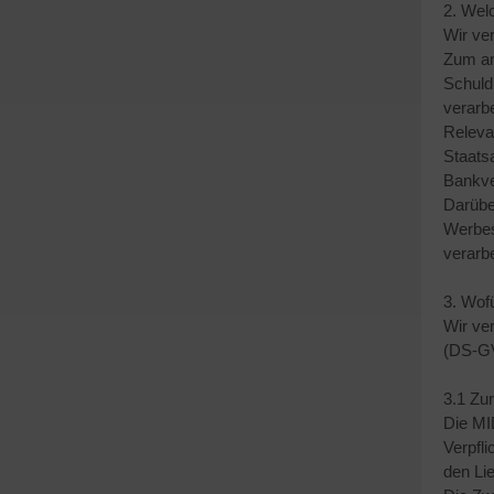
2. Wel
Wir ve
Zum an
Schuld
verarbe
Releva
Staatsa
Bankve
Darübe
Werbes
verarbe
3. Wof
Wir ve
(DS-G
3.1 Zur
Die MI
Verpfl
den Li