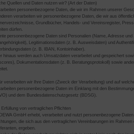
che Quellen und Daten nutzen wir? (Art der Daten)
rarbeiten personenbezogene Daten, die wir im Rahmen unserer Gesch
deren verarbeiten wir personenbezogene Daten, die wir aus öffentlic
nerverzeichnisse, Grundbücher, Handels- und Vereinsregister, Pres
iten dürfen.
nte personenbezogene Daten sind Personalien (Name, Adresse und a
ngehörigkeit), Legitimationsdaten (z. B. Ausweisdaten) und Authentifi
rbindungsdaten (z. B. IBAN, Kontoinhaber).
r hinaus werden auch Umsatzdaten verarbeitet und gespeichert sowie
cores), Dokumentationsdaten (z. B. Beratungsprotokoll) sowie ande
itet.
ür verarbeiten wir Ihre Daten (Zweck der Verarbeitung) und auf welc
rarbeiten personenbezogene Daten im Einklang mit den Bestimmun
VO) und dem Bundesdatenschutzgesetz (BDSG).
 Erfüllung von vertraglichen Pflichten
DEWA GmbH erhebt, verarbeitet und nutzt personenbezogene Daten d
ichtungen, die sich aus den vertraglichen Vereinbarungen im Rahmen 
eferanten, ergeben.