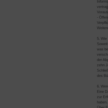
Inform
vertrag
Voraus
- Öffen
Verpfli
Weitere
5. Wie
Soweit
was be
versch
der Ab
zehn J
Schließ
des Bü
6. Werd
Eine D
zur Erf
haben.
Über E