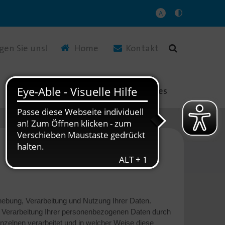
A
(Link öffnet einen neuen Tab)
gen Sie uns!
Home
Kontakt
n
Jobs & Karriere
Aktuelles
ebung, Verarbeitung und Nutzung Ihrer Daten.
ie Verarbeitung Ihrer personenbezogenen Daten durch
zelnen verarbeitet und in welcher Weise diese