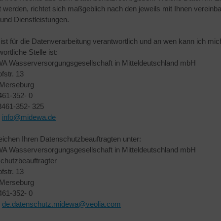
 werden, richtet sich maßgeblich nach den jeweils mit Ihnen vereinbar
und Dienstleistungen.
 ist für die Datenverarbeitung verantwortlich und an wen kann ich m
ortliche Stelle ist:
 Wasserversorgungsgesellschaft in Mitteldeutschland mbH
fstr. 13
Merseburg
3461-352- 0
3461-352- 325
:
info
@
midewa.de
reichen Ihren Datenschutzbeauftragten unter:
 Wasserversorgungsgesellschaft in Mitteldeutschland mbH
chutzbeauftragter
fstr. 13
Merseburg
3461-352- 0
:
de.datenschutz.midewa
@
veolia.com