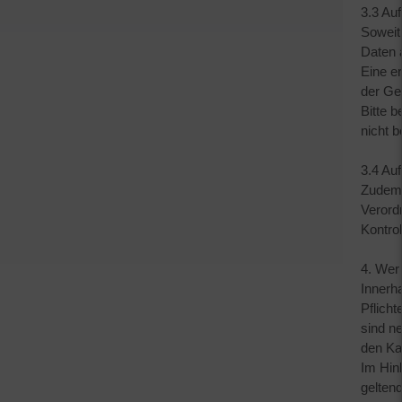
3.3 Auf
Soweit
Daten 
Eine er
der Ge
Bitte b
nicht b
3.4 Au
Zudem 
Verord
Kontro
4. Wer
Innerha
Pflich
sind n
den Ka
Im Hin
gelten