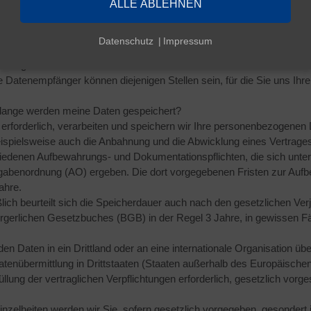
ALLE ABLEHNEN
ationen über Sie dürfen wir nur weitergeben, wenn gesetzliche Bestim
licher Pflichten erforderlich ist, Sie eingewilligt haben oder wir zur Er
setzungen können Empfänger personenbezogener Daten z. B. sein:
Datenschutz
Impressum
tliche Stellen und Institutionen (z. B. Ämter) bei Vorliegen einer gese
chtung.
 Datenempfänger können diejenigen Stellen sein, für die Sie uns Ihre 
 lange werden meine Daten gespeichert?
 erforderlich, verarbeiten und speichern wir Ihre personenbezogenen
ispielsweise auch die Anbahnung und die Abwicklung eines Vertrages
iedenen Aufbewahrungs- und Dokumentationspflichten, die sich un
gabenordnung (AO) ergeben. Die dort vorgegebenen Fristen zur Auf
ahre.
lich beurteilt sich die Speicherdauer auch nach den gesetzlichen Verj
rgerlichen Gesetzbuches (BGB) in der Regel 3 Jahre, in gewissen Fäl
en Daten in ein Drittland oder an eine internationale Organisation übe
atenübermittlung in Drittstaaten (Staaten außerhalb des Europäischen
üllung der vertraglichen Verpflichtungen erforderlich, gesetzlich vorges
inzelheiten werden wir Sie, sofern gesetzlich vorgegeben, gesondert 