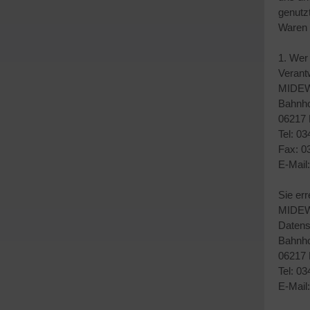
genutzt
Waren 
1. Wer
Verantw
MIDEWA
Bahnho
06217 
Tel: 0
Fax: 0
E-Mail
Sie er
MIDEWA
Datens
Bahnho
06217 
Tel: 0
E-Mail