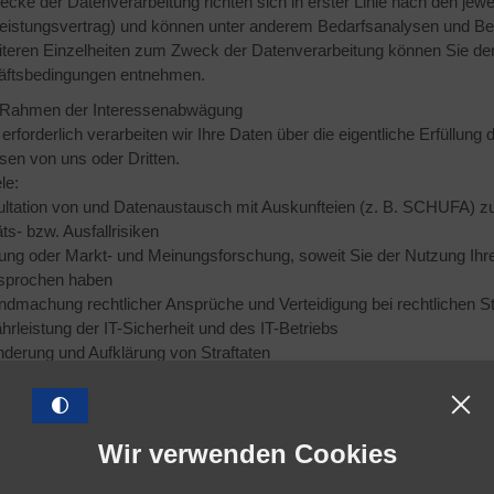
cke der Datenverarbeitung richten sich in erster Linie nach den jewe
leistungsvertrag) und können unter anderem Bedarfsanalysen und B
iteren Einzelheiten zum Zweck der Datenverarbeitung können Sie den
ftsbedingungen entnehmen.
 Rahmen der Interessenabwägung
erforderlich verarbeiten wir Ihre Daten über die eigentliche Erfüllun
sen von uns oder Dritten.
le:
ultation von und Datenaustausch mit Auskunfteien (z. B. SCHUFA) z
s- bzw. Ausfallrisiken
ung oder Markt- und Meinungsforschung, soweit Sie der Nutzung Ihr
sprochen haben
ndmachung rechtlicher Ansprüche und Verteidigung bei rechtlichen Str
rleistung der IT-Sicherheit und des IT-Betriebs
inderung und Aufklärung von Straftaten
oüberwachungen dienen der Sammlung von Beweismitteln bei Straftat
hutz von Kunden und Mitarbeitern sowie der Wahrnehmung des Ha
ahmen zur Gebäude- und Anlagensicherheit (z. B. Zutrittskontrollen)
Wir verwenden Cookies
ahmen zur Sicherstellung des Hausrechts
ahmen zur Geschäftssteuerung und Weiterentwicklung von Dienstle