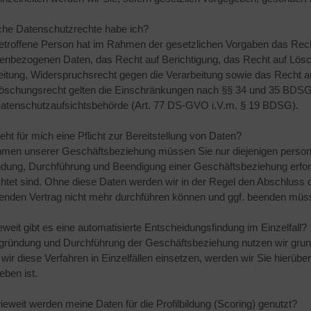
che Datenschutzrechte habe ich?
etroffene Person hat im Rahmen der gesetzlichen Vorgaben das Recht 
enbezogenen Daten, das Recht auf Berichtigung, das Recht auf Lös
eitung, Widerspruchsrecht gegen die Verarbeitung sowie das Recht a
öschungsrecht gelten die Einschränkungen nach §§ 34 und 35 BDSG.
Datenschutzaufsichtsbehörde (Art. 77 DS-GVO i.V.m. § 19 BDSG).
eht für mich eine Pflicht zur Bereitstellung von Daten?
men unserer Geschäftsbeziehung müssen Sie nur diejenigen personen
dung, Durchführung und Beendigung einer Geschäftsbeziehung erforde
ichtet sind. Ohne diese Daten werden wir in der Regel den Abschlus
enden Vertrag nicht mehr durchführen können und ggf. beenden müs
eweit gibt es eine automatisierte Entscheidungsfindung im Einzelfall?
gründung und Durchführung der Geschäftsbeziehung nutzen wir grund
 wir diese Verfahren in Einzelfällen einsetzen, werden wir Sie hierübe
eben ist.
ieweit werden meine Daten für die Profilbildung (Scoring) genutzt?