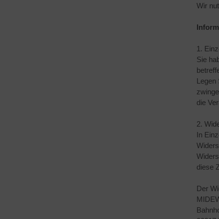
Wir nu
Inform
1. Ein
Sie ha
betref
Legen 
zwinge
die Ve
2. Wid
In Ein
Widers
Widers
diese 
Der Wi
MIDEWA
Bahnho