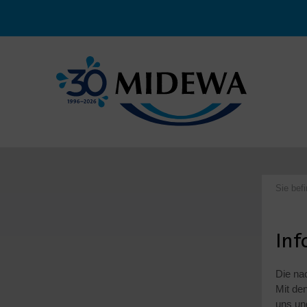
Sie bef
Inf
Die na
Mit de
uns un