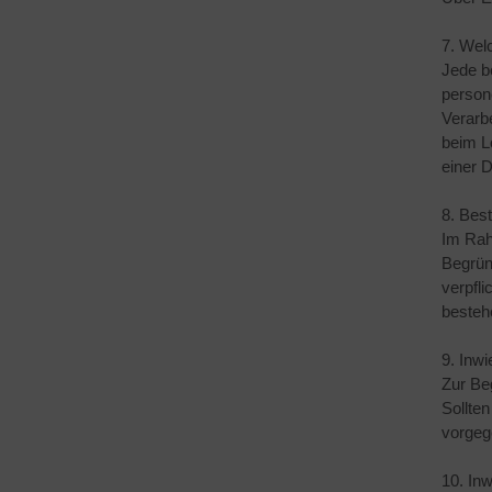
7. Wel
Jede b
person
Verarb
beim L
einer 
8. Best
Im Rah
Begrün
verpfl
besteh
9. Inwi
Zur Be
Sollten
vorgeg
10. Inw