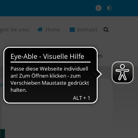
A
(Link öffnet einen neuen Tab)
gen Sie uns!
Home
Kontakt
n
Jobs & Karriere
Aktuelles
gregate