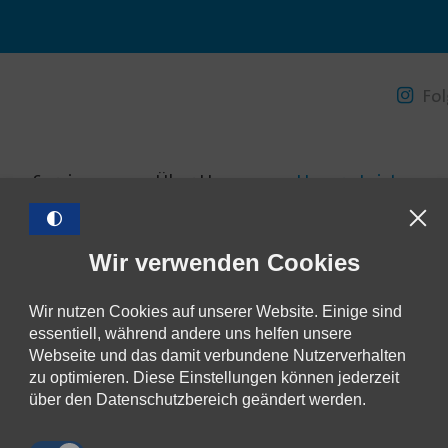
Hauptinhalt
Hauptmenü
Fußbereich
Fol
Service
Über Uns
Unsere Leistunge
Wir verwenden Cookies
inden sich hier:
Home
Unsere Leistungen
Trinkwasserversorgung
Stromag
Wir nutzen Cookies auf unserer Website. Einige sind
essentiell, während andere uns helfen unsere
omaggregate
Webseite und das damit verbundene Nutzerverhalten
zu optimieren. Diese Einstellungen können jederzeit
über den Datenschutzbereich geändert werden.
eilen
tweet
teilen